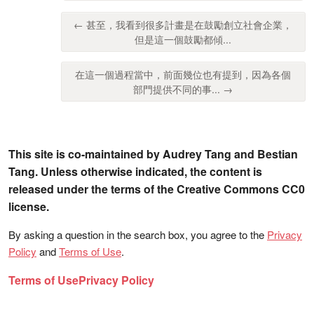
← 甚至，我看到很多計畫是在鼓勵創立社會企業，
但是這一個鼓勵都傾...
在這一個過程當中，前面幾位也有提到，因為各個
部門提供不同的事... →
This site is co-maintained by Audrey Tang and Bestian
Tang. Unless otherwise indicated, the content is
released under the terms of the Creative Commons CC0
license.
By asking a question in the search box, you agree to the
Privacy
Policy
and
Terms of Use
.
Terms of Use
Privacy Policy