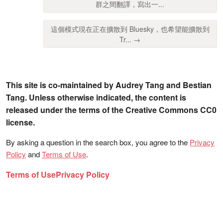
群之間翻譯，寫出一...
這個模式現在正在擴散到 Bluesky，也希望能擴散到
Tr... →
This site is co-maintained by Audrey Tang and Bestian
Tang. Unless otherwise indicated, the content is
released under the terms of the Creative Commons CC0
license.
By asking a question in the search box, you agree to the
Privacy
Policy
and
Terms of Use
.
Terms of Use
Privacy Policy