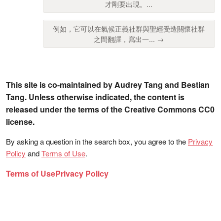
才剛要出現。...
例如，它可以在氣候正義社群與聖經受造關懷社群
之間翻譯，寫出一... →
This site is co-maintained by Audrey Tang and Bestian
Tang. Unless otherwise indicated, the content is
released under the terms of the Creative Commons CC0
license.
By asking a question in the search box, you agree to the
Privacy
Policy
and
Terms of Use
.
Terms of Use
Privacy Policy