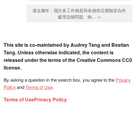
過去幾年，我許多工作都是與各個前沿實驗室合作
處理這個問題。例... →
This site is co-maintained by Audrey Tang and Bestian
Tang. Unless otherwise indicated, the content is
released under the terms of the Creative Commons CC0
license.
By asking a question in the search box, you agree to the
Privacy
Policy
and
Terms of Use
.
Terms of Use
Privacy Policy