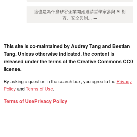
這也是為什麼矽谷企業開始邀請哲學家參與 AI 對
齊、安全與制... →
This site is co-maintained by Audrey Tang and Bestian
Tang. Unless otherwise indicated, the content is
released under the terms of the Creative Commons CC0
license.
By asking a question in the search box, you agree to the
Privacy
Policy
and
Terms of Use
.
Terms of Use
Privacy Policy