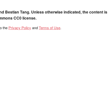
nd Bestian Tang. Unless otherwise indicated, the content is
ommons CC0 license.
to the
Privacy Policy
and
Terms of Use
.