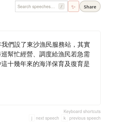
✨
Share
/
年我們設了東沙漁民服務站，其實
海巡幫忙經營、調度給漁民若急需
沙這十幾年來的海洋保育及復育是
Keyboard shortcuts
j
next speech
k
previous speech