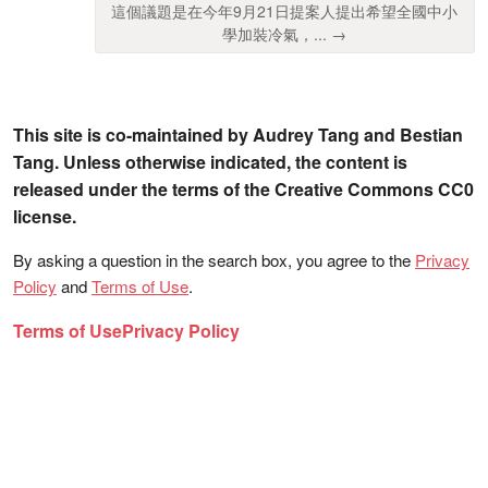
這個議題是在今年9月21日提案人提出希望全國中小
學加裝冷氣，... →
This site is co-maintained by Audrey Tang and Bestian
Tang. Unless otherwise indicated, the content is
released under the terms of the Creative Commons CC0
license.
By asking a question in the search box, you agree to the
Privacy
Policy
and
Terms of Use
.
Terms of Use
Privacy Policy