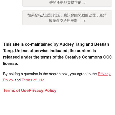
香的產銷品質標準的...
如果是職人認證的話，應該會由勞動部處理，產銷
履歷會交給經濟部... →
This site is co-maintained by Audrey Tang and Bestian
Tang. Unless otherwise indicated, the content is
released under the terms of the Creative Commons CC0
license.
By asking a question in the search box, you agree to the
Privacy
Policy
and
Terms of Use
.
Terms of Use
Privacy Policy