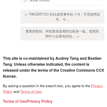
← TWCERT/CC 好比資安事件的 119，可否說明去
年、今...
產業的類別，科技業算是相對比較多一點，當然民
間中小企業有的也... →
This site is co-maintained by Audrey Tang and Bestian
Tang. Unless otherwise indicated, the content is
released under the terms of the Creative Commons CC0
license.
By asking a question in the search box, you agree to the
Privacy
Policy
and
Terms of Use
.
Terms of Use
Privacy Policy