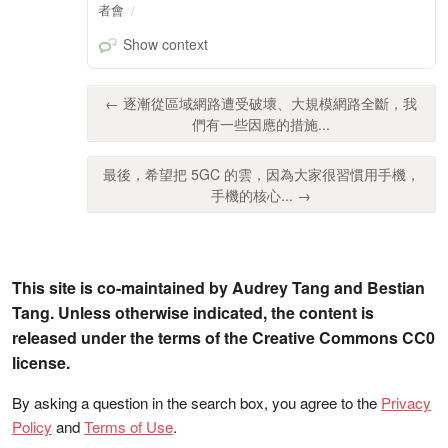
者會
Show context
← 逐漸從區域網路遭受破壞、大規模網路全斷，我
們有一些因應的措施...
最後，希望把 5GC 的雲，因為大家很習慣用手機，
手機的核心... →
This site is co-maintained by Audrey Tang and Bestian
Tang. Unless otherwise indicated, the content is
released under the terms of the Creative Commons CC0
license.
By asking a question in the search box, you agree to the
Privacy
Policy
and
Terms of Use
.