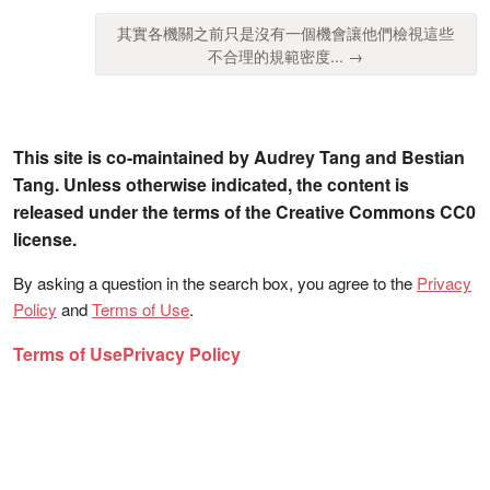
其實各機關之前只是沒有一個機會讓他們檢視這些
不合理的規範密度... →
This site is co-maintained by Audrey Tang and Bestian
Tang. Unless otherwise indicated, the content is
released under the terms of the Creative Commons CC0
license.
By asking a question in the search box, you agree to the
Privacy
Policy
and
Terms of Use
.
Terms of Use
Privacy Policy