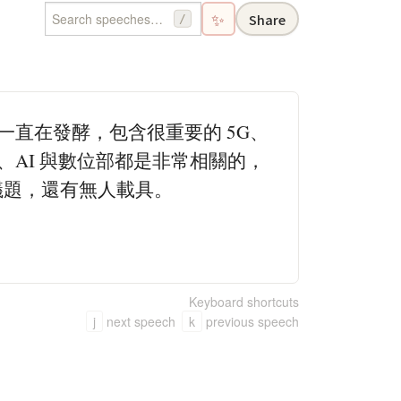
✨
Share
/
題一直在發酵，包含很重要的 5G、
、AI 與數位部都是非常相關的，
議題，還有無人載具。
Keyboard shortcuts
j
next speech
k
previous speech