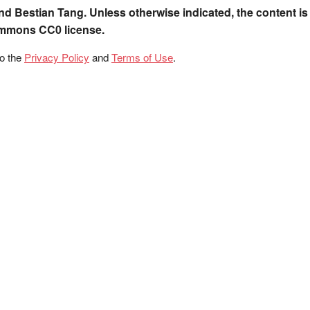
nd Bestian Tang. Unless otherwise indicated, the content is
ommons CC0 license.
to the
Privacy Policy
and
Terms of Use
.