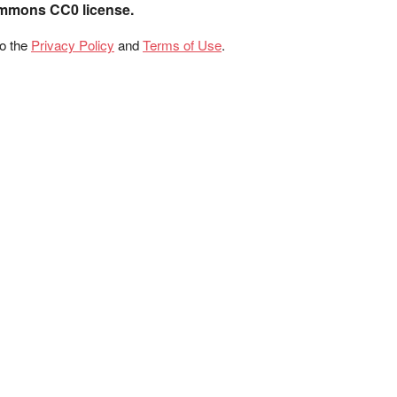
ommons CC0 license.
to the
Privacy Policy
and
Terms of Use
.