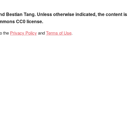
nd Bestian Tang. Unless otherwise indicated, the content is
ommons CC0 license.
to the
Privacy Policy
and
Terms of Use
.