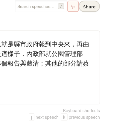
✨
Share
/
也就是縣市政府報到中央來，再由
是這樣子，內政部就公園管理部
作個報告與釐清；其他的部分請蔡
Keyboard shortcuts
j
next speech
k
previous speech