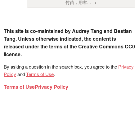
竹苗，用客... →
This site is co-maintained by Audrey Tang and Bestian
Tang. Unless otherwise indicated, the content is
released under the terms of the Creative Commons CC0
license.
By asking a question in the search box, you agree to the
Privacy
Policy
and
Terms of Use
.
Terms of Use
Privacy Policy