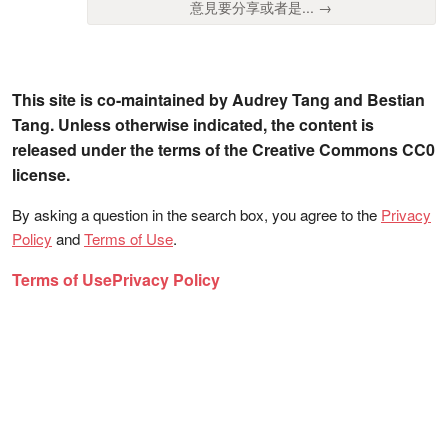
意見要分享或者是... →
This site is co-maintained by Audrey Tang and Bestian
Tang. Unless otherwise indicated, the content is
released under the terms of the Creative Commons CC0
license.
By asking a question in the search box, you agree to the
Privacy
Policy
and
Terms of Use
.
Terms of Use
Privacy Policy