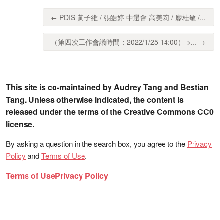
← PDIS 黃子維 / 張皓婷 中選會 高美莉 / 廖桂敏 /...
（第四次工作會議時間：2022/1/25 14:00） >... →
This site is co-maintained by Audrey Tang and Bestian
Tang. Unless otherwise indicated, the content is
released under the terms of the Creative Commons CC0
license.
By asking a question in the search box, you agree to the
Privacy
Policy
and
Terms of Use
.
Terms of Use
Privacy Policy