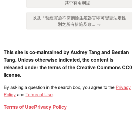
其中有兩則提...
以及「暫緩實施不需摘除生殖器官即可變更法定性
別之所有措施及政... →
This site is co-maintained by Audrey Tang and Bestian
Tang. Unless otherwise indicated, the content is
released under the terms of the Creative Commons CC0
license.
By asking a question in the search box, you agree to the
Privacy
Policy
and
Terms of Use
.
Terms of Use
Privacy Policy