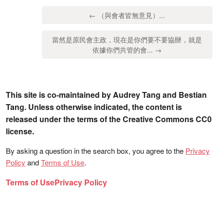
← （與會者皆無意見）...
當然是原民會主政，現在是你們要不要協辦，就是
依據你們共管的會... →
This site is co-maintained by Audrey Tang and Bestian
Tang. Unless otherwise indicated, the content is
released under the terms of the Creative Commons CC0
license.
By asking a question in the search box, you agree to the
Privacy
Policy
and
Terms of Use
.
Terms of Use
Privacy Policy