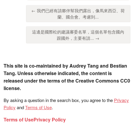
← 我們已經有請夥伴幫我們露出，像馬來西亞、荷
蘭、國合會。考慮到...
這邊是國際松的建議審委名單，這個名單包含國內
跟國外，主要有請... →
This site is co-maintained by Audrey Tang and Bestian
Tang. Unless otherwise indicated, the content is
released under the terms of the Creative Commons CC0
license.
By asking a question in the search box, you agree to the
Privacy
Policy
and
Terms of Use
.
Terms of Use
Privacy Policy