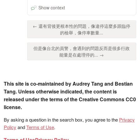
Show context
← 還有背後更根本性的問題，像違停這麼多跟臨停
的檢舉，像停車數量...
但是像台北的員警，會遇到的問題反而是很多行政
能量是在處理停的... →
This site is co-maintained by Audrey Tang and Bestian
Tang. Unless otherwise indicated, the content is
released under the terms of the Creative Commons CC0
license.
By asking a question in the search box, you agree to the
Privacy
Policy
and
Terms of Use
.
Terms of Use
Privacy Policy