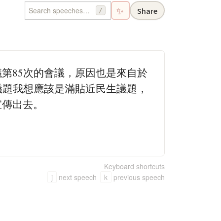
✨
Share
/
第85次的會議，原因也是來自於
個議題我想應該是滿貼近民生議題，
宣傳出去。
Keyboard shortcuts
j
next speech
k
previous speech