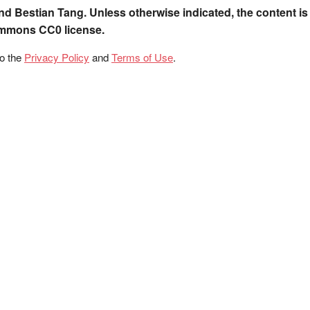
nd Bestian Tang. Unless otherwise indicated, the content is
ommons CC0 license.
to the
Privacy Policy
and
Terms of Use
.