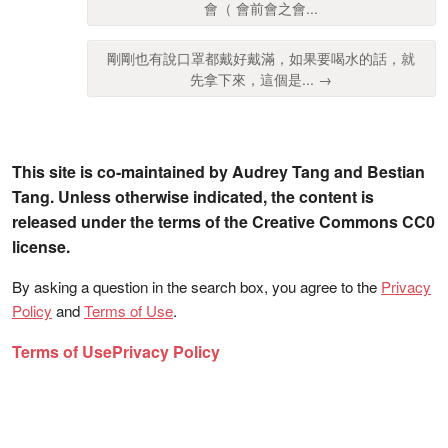
會（ 會前會之會...
剛剛也有說口罩都戴好戴滿，如果要喝水的話，就
先拿下來，這個是... →
This site is co-maintained by Audrey Tang and Bestian
Tang. Unless otherwise indicated, the content is
released under the terms of the Creative Commons CC0
license.
By asking a question in the search box, you agree to the
Privacy
Policy
and
Terms of Use
.
Terms of Use
Privacy Policy