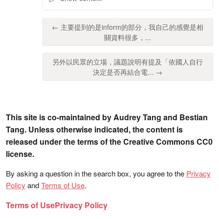
← 主要提到的是inform的部分，我自己的感覺是相
關資料很多，...
另外以民眾的立場，議題說明有提及「依國人自行
決定是否再結合電... →
This site is co-maintained by Audrey Tang and Bestian
Tang. Unless otherwise indicated, the content is
released under the terms of the Creative Commons CC0
license.
By asking a question in the search box, you agree to the
Privacy
Policy
and
Terms of Use
.
Terms of Use
Privacy Policy