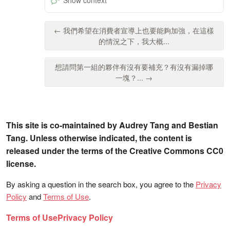
← 我們希望在消費者宣導上也要能夠加強，在這樣
的情況之下，我大概...
想請問第一組的夥伴有沒有要補充？有沒有漏掉哪
一塊？... →
This site is co-maintained by Audrey Tang and Bestian
Tang. Unless otherwise indicated, the content is
released under the terms of the Creative Commons CC0
license.
By asking a question in the search box, you agree to the
Privacy
Policy
and
Terms of Use
.
Terms of Use
Privacy Policy