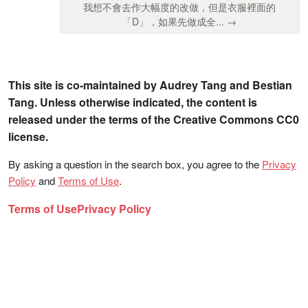
我想不會去作大幅度的改做，但是衣服裡面的
「D」，如果先做成全... →
This site is co-maintained by Audrey Tang and Bestian
Tang. Unless otherwise indicated, the content is
released under the terms of the Creative Commons CC0
license.
By asking a question in the search box, you agree to the
Privacy
Policy
and
Terms of Use
.
Terms of Use
Privacy Policy