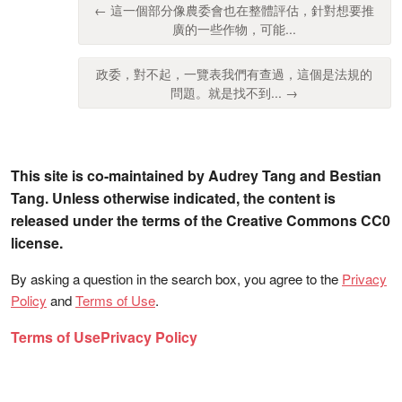
← 這一個部分像農委會也在整體評估，針對想要推
廣的一些作物，可能...
政委，對不起，一覽表我們有查過，這個是法規的
問題。就是找不到... →
This site is co-maintained by Audrey Tang and Bestian
Tang. Unless otherwise indicated, the content is
released under the terms of the Creative Commons CC0
license.
By asking a question in the search box, you agree to the
Privacy
Policy
and
Terms of Use
.
Terms of Use
Privacy Policy