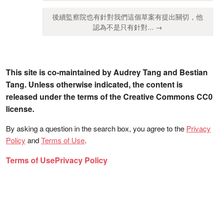
後續監察院也有針對我們這個草案有提出關切，他
認為不是只有針對... →
This site is co-maintained by Audrey Tang and Bestian
Tang. Unless otherwise indicated, the content is
released under the terms of the Creative Commons CC0
license.
By asking a question in the search box, you agree to the
Privacy
Policy
and
Terms of Use
.
Terms of Use
Privacy Policy