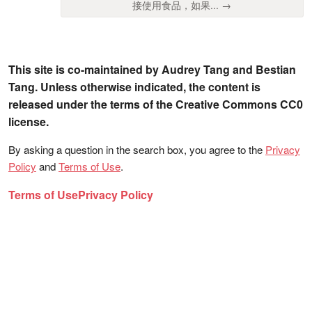
接使用食品，如果... →
This site is co-maintained by Audrey Tang and Bestian
Tang. Unless otherwise indicated, the content is
released under the terms of the Creative Commons CC0
license.
By asking a question in the search box, you agree to the
Privacy
Policy
and
Terms of Use
.
Terms of Use
Privacy Policy