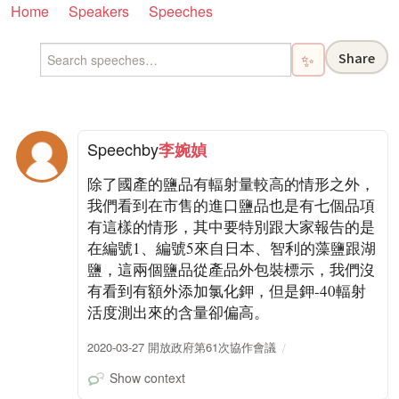
Home
Speakers
Speeches
Share
✨
Speech
by
李婉媜
除了國產的鹽品有輻射量較高的情形之外，
我們看到在市售的進口鹽品也是有七個品項
有這樣的情形，其中要特別跟大家報告的是
在編號1、編號5來自日本、智利的藻鹽跟湖
鹽，這兩個鹽品從產品外包裝標示，我們沒
有看到有額外添加氯化鉀，但是鉀-40輻射
活度測出來的含量卻偏高。
2020-03-27 開放政府第61次協作會議
Show context