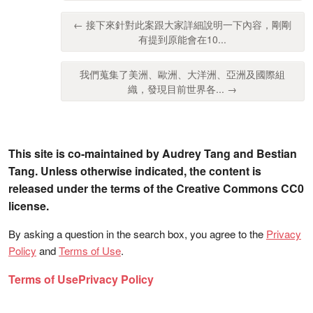
← 接下來針對此案跟大家詳細說明一下內容，剛剛
有提到原能會在10...
我們蒐集了美洲、歐洲、大洋洲、亞洲及國際組
織，發現目前世界各... →
This site is co-maintained by Audrey Tang and Bestian
Tang. Unless otherwise indicated, the content is
released under the terms of the Creative Commons CC0
license.
By asking a question in the search box, you agree to the
Privacy
Policy
and
Terms of Use
.
Terms of Use
Privacy Policy