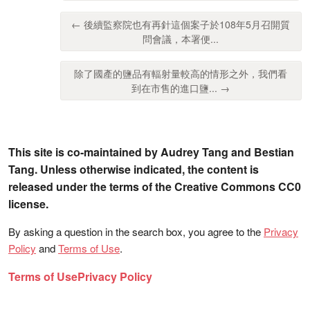
← 後續監察院也有再針這個案子於108年5月召開質
問會議，本署便...
除了國產的鹽品有輻射量較高的情形之外，我們看
到在市售的進口鹽... →
This site is co-maintained by Audrey Tang and Bestian
Tang. Unless otherwise indicated, the content is
released under the terms of the Creative Commons CC0
license.
By asking a question in the search box, you agree to the
Privacy
Policy
and
Terms of Use
.
Terms of Use
Privacy Policy