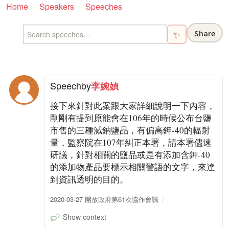
Home
Speakers
Speeches
Share
✨
Speech
by
李婉媜
接下來針對此案跟大家詳細說明一下內容，
剛剛有提到原能會在106年的時候公布台鹽
市售的三種減鈉鹽品，有偏高鉀-40的輻射
量，監察院在107年糾正本署，請本署儘速
研議，針對相關的鹽品或是有添加含鉀-40
的添加物產品要標示相關警語的文字，來達
到資訊透明的目的。
2020-03-27 開放政府第61次協作會議
Show context