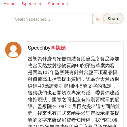
Home
Speakers
Speeches
Share
✨
Speech
by
李婉媜
當初為什麼會預告包裝食用鹽品之食品添加
物含天然放射線物質鉀40的預告草案內容，
是因為107年監察院有針對台鹽三項產品輻
射值偏高未控管提出質問，認為含天然放射
線鉀-40應該要訂定相關提醒文字的規定，
後續我們也召開幾次專家會議，委員們建議
維持現狀，國際之間也沒有特別要標示的醒
語。監察院在108年5月再次提出這方面的質
問，後來也有正式來函要求訂定標示相關提
醒的文字來確保消費者知情權，我們在108
年7月就預告包裝食用鹽品之食品添加物含