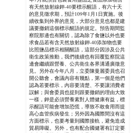
有天然放射線鉀-40要標示醒語，有六十天
的意見徵求期，預計109年1月1日實施。後
續收集到外界的意見，大部分意見也都是建
議要撤銷這個標示醒語的規定。預告期間監
察院那邊也有關切，認為除了食鹽以外也要
求食品若有含天然放射線鉀-40添加物也要
比照鹽品標示相關醒語，這部分因涉及公共
衛生政策推動，我們後續也有回覆監察院這
邊會繼續跟營養、公共衛生各界溝通廣徵意
見。另外在今年八月，立委陳曼麗委員也召
開公聽會，會議內容有幾點，第一個是他們
認為若要標示，內容要清楚、不要讓消費者
誤解；與會委員也提到跟要撤銷的理由大致
一樣，鉀是必須營養素對人體健康有益，標
示醒語可能會增加恐慌，導致不敢食用而提
高心血管疾病發生；另外因為國際間沒有這
方面標示，也要考量到國際接軌，避免造成
貿易障礙。另外，也有配合國健署有訂定要