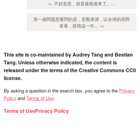
← 不好意思，就直接跑過來了。...
第一個問題想要問的是，宏觀來講，以全球的視野
來看，疫情這一件... →
This site is co-maintained by Audrey Tang and Bestian
Tang. Unless otherwise indicated, the content is
released under the terms of the Creative Commons CC0
license.
By asking a question in the search box, you agree to the
Privacy
Policy
and
Terms of Use
.
Terms of Use
Privacy Policy