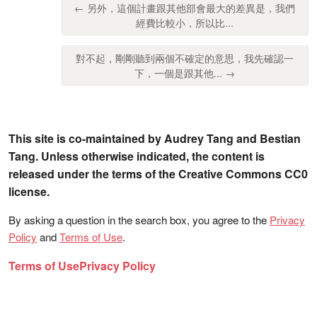
← 另外，這個計畫跟其他部會最大的差異是，我們
經費比較小，所以比...
對不起，剛剛聽到兩個不確定的意思，我先確認一
下，一個是跟其他... →
This site is co-maintained by Audrey Tang and Bestian
Tang. Unless otherwise indicated, the content is
released under the terms of the Creative Commons CC0
license.
By asking a question in the search box, you agree to the
Privacy
Policy
and
Terms of Use
.
Terms of Use
Privacy Policy