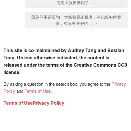
道馬上就要換屆了，...
因為並不是質詢，大家都是組織者，有比較好的案
例，並沒有最好的... →
This site is co-maintained by Audrey Tang and Bestian
Tang. Unless otherwise indicated, the content is
released under the terms of the Creative Commons CC0
license.
By asking a question in the search box, you agree to the
Privacy
Policy
and
Terms of Use
.
Terms of Use
Privacy Policy