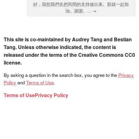
好，我想我們先把民間的支持做出來。那就一起加
油。謝謝。... →
This site is co-maintained by Audrey Tang and Bestian
Tang. Unless otherwise indicated, the content is
released under the terms of the Creative Commons CC0
license.
By asking a question in the search box, you agree to the
Privacy
Policy
and
Terms of Use
.
Terms of Use
Privacy Policy