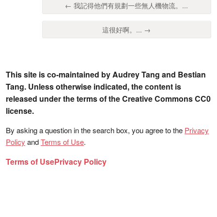
← 我記得他們有規劃一些無人機物流。...
這很好啊。... →
This site is co-maintained by Audrey Tang and Bestian
Tang. Unless otherwise indicated, the content is
released under the terms of the Creative Commons CC0
license.
By asking a question in the search box, you agree to the
Privacy
Policy
and
Terms of Use
.
Terms of Use
Privacy Policy