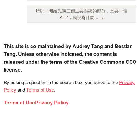
所以一開始先講三個主要系統的部分，是要一個
APP，我說為什麼... →
This site is co-maintained by Audrey Tang and Bestian
Tang. Unless otherwise indicated, the content is
released under the terms of the Creative Commons CC0
license.
By asking a question in the search box, you agree to the
Privacy
Policy
and
Terms of Use
.
Terms of Use
Privacy Policy