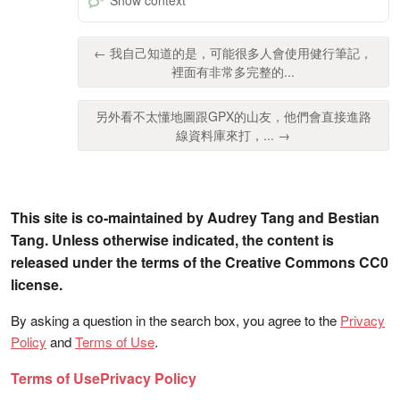
← 我自己知道的是，可能很多人會使用健行筆記，
裡面有非常多完整的...
另外看不太懂地圖跟GPX的山友，他們會直接進路
線資料庫來打，... →
This site is co-maintained by Audrey Tang and Bestian
Tang. Unless otherwise indicated, the content is
released under the terms of the Creative Commons CC0
license.
By asking a question in the search box, you agree to the
Privacy
Policy
and
Terms of Use
.
Terms of Use
Privacy Policy