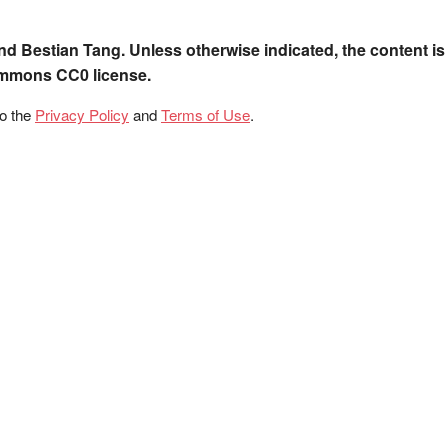
nd Bestian Tang. Unless otherwise indicated, the content is
ommons CC0 license.
to the
Privacy Policy
and
Terms of Use
.