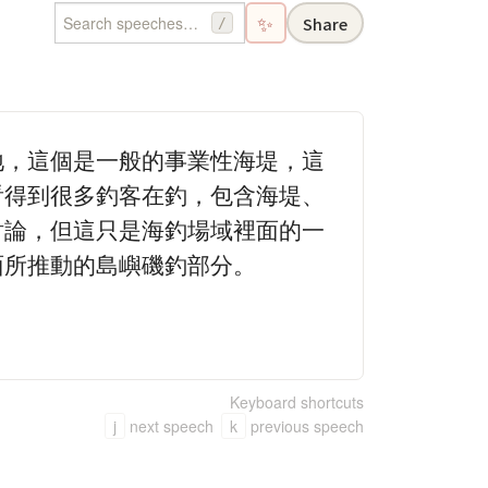
✨
Share
/
地，這個是一般的事業性海堤，這
看得到很多釣客在釣，包含海堤、
討論，但這只是海釣場域裡面的一
面所推動的島嶼磯釣部分。
Keyboard shortcuts
j
next speech
k
previous speech