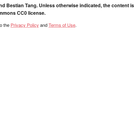
nd Bestian Tang. Unless otherwise indicated, the content is
ommons CC0 license.
to the
Privacy Policy
and
Terms of Use
.