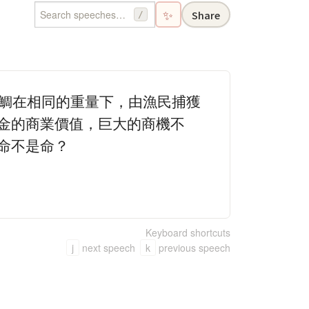
✨
Share
/
真鯛在相同的重量下，由漁民捕獲
美金的商業價值，巨大的商機不
命不是命？
Keyboard shortcuts
j
next speech
k
previous speech