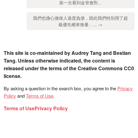
第一次看到金管會對...
我們也擔心擔保人過度負債，因此我們特別用了超
級優先權來衡量，... →
This site is co-maintained by Audrey Tang and Bestian
Tang. Unless otherwise indicated, the content is
released under the terms of the Creative Commons CC0
license.
By asking a question in the search box, you agree to the
Privacy
Policy
and
Terms of Use
.
Terms of Use
Privacy Policy