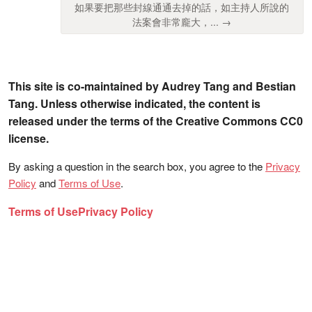
如果要把那些封線通通去掉的話，如主持人所說的
法案會非常龐大，... →
This site is co-maintained by Audrey Tang and Bestian
Tang. Unless otherwise indicated, the content is
released under the terms of the Creative Commons CC0
license.
By asking a question in the search box, you agree to the
Privacy
Policy
and
Terms of Use
.
Terms of Use
Privacy Policy