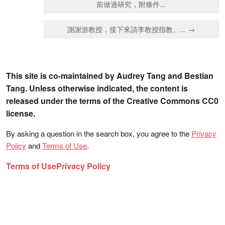
前做過研究，附條件...
謝謝游教授，接下來請李教授指教。... →
This site is co-maintained by Audrey Tang and Bestian
Tang. Unless otherwise indicated, the content is
released under the terms of the Creative Commons CC0
license.
By asking a question in the search box, you agree to the
Privacy
Policy
and
Terms of Use
.
Terms of Use
Privacy Policy