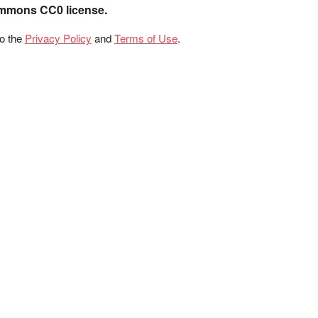
ommons CC0 license.
to the
Privacy Policy
and
Terms of Use
.