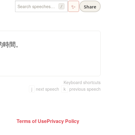
✨
Share
/
的時間。
Keyboard shortcuts
j
next speech
k
previous speech
Terms of Use
Privacy Policy