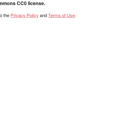
ommons CC0 license.
to the
Privacy Policy
and
Terms of Use
.