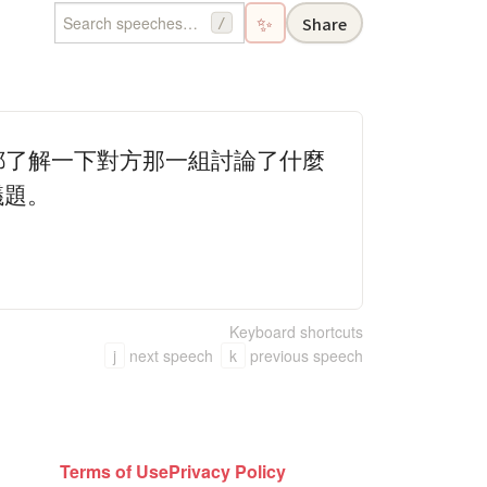
✨
Share
/
都了解一下對方那一組討論了什麼
議題。
Keyboard shortcuts
j
next speech
k
previous speech
Terms of Use
Privacy Policy