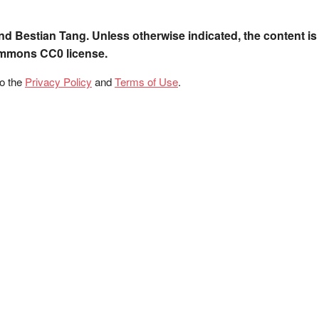
nd Bestian Tang. Unless otherwise indicated, the content is
ommons CC0 license.
to the
Privacy Policy
and
Terms of Use
.