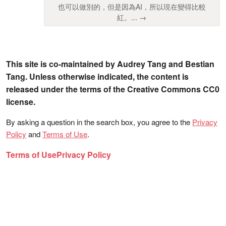
也可以做別的，但是因為AI，所以現在變得比較
紅。... →
This site is co-maintained by Audrey Tang and Bestian
Tang. Unless otherwise indicated, the content is
released under the terms of the Creative Commons CC0
license.
By asking a question in the search box, you agree to the
Privacy
Policy
and
Terms of Use
.
Terms of Use
Privacy Policy