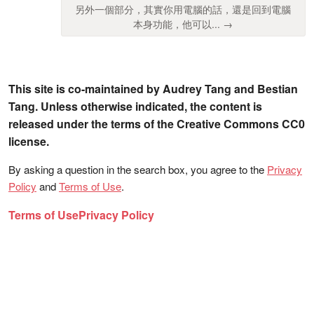
另外一個部分，其實你用電腦的話，還是回到電腦
本身功能，他可以... →
This site is co-maintained by Audrey Tang and Bestian
Tang. Unless otherwise indicated, the content is
released under the terms of the Creative Commons CC0
license.
By asking a question in the search box, you agree to the
Privacy
Policy
and
Terms of Use
.
Terms of Use
Privacy Policy